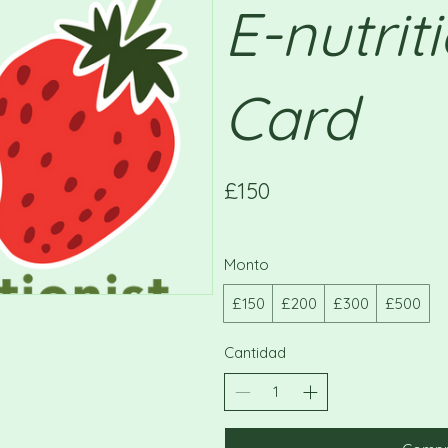
E-nutriti
Card
£150
Monto
£150
£200
£300
£500
Cantidad