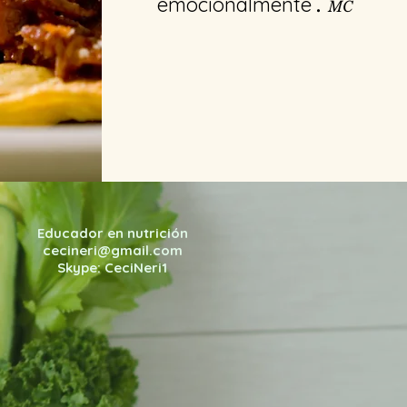
emocionalmente
.
MC
Educador en nutrición
cecineri@gmail.com
Skype: CeciNeri1