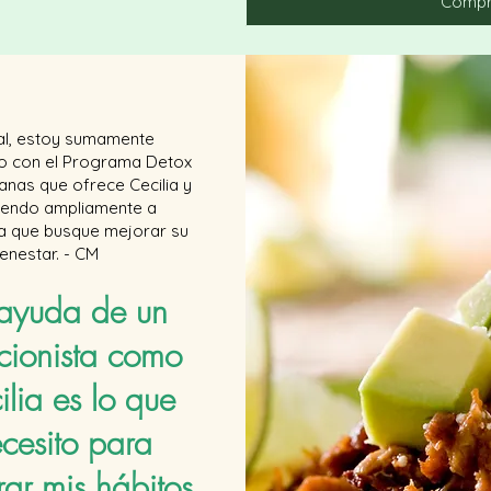
Compr
al, estoy sumamente
ho con el Programa Detox
nas que ofrece Cecilia y
iendo ampliamente a
ra que busque mejorar su
ienestar. - CM
 ayuda de un
icionista como
ilia es lo que
cesito para
ar mis hábitos