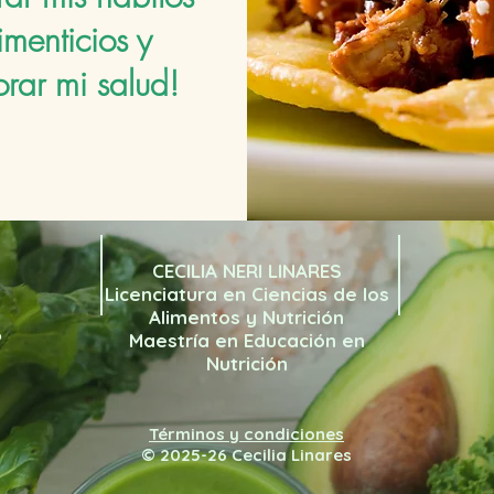
imenticios y
rar mi salud!
CECILIA NERI LINARES
Licenciatura en Ciencias de los
Alimentos y Nutrición
o
Maestría en Educación en
Nutrición
Términos y condiciones
© 2025-26 Cecilia Linares