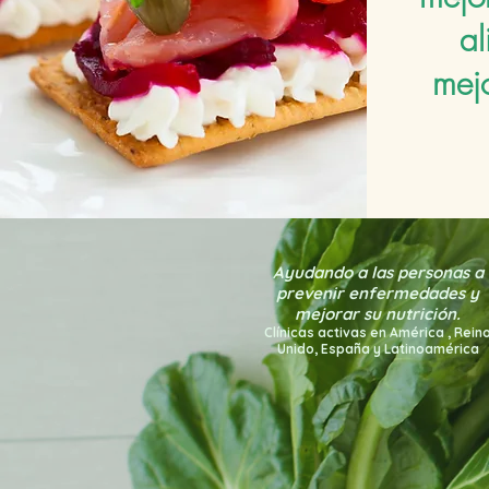
al
mejo
Ayudando a las personas a
prevenir enfermedades y
mejorar su nutrición.
Clínicas activas en América
, Rein
Unido, España y Latinoamérica