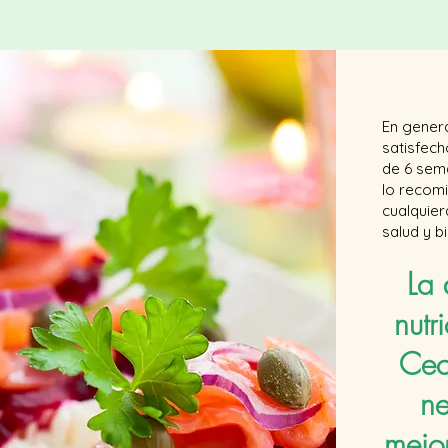
En gener
satisfec
de 6 sema
lo recom
cualquie
salud y b
La
nutr
Cec
ne
mejor