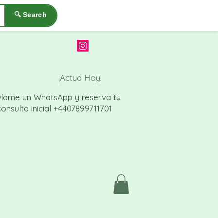
🔍 Search
¡Actua Hoy!
víame un WhatsApp
y reserva tu
onsulta inicial
+4407899711701