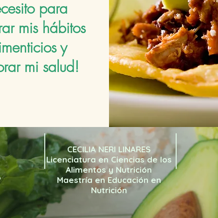
cesito para
ar mis hábitos
imenticios y
rar mi salud!
CECILIA NERI LINARES
Licenciatura en Ciencias de los
Alimentos y Nutrición
o
Maestría en Educación en
Nutrición