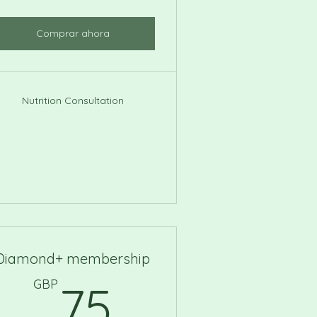
Comprar ahora
Nutrition Consultation
Diamond+ membership
P
75GBP
GBP
75