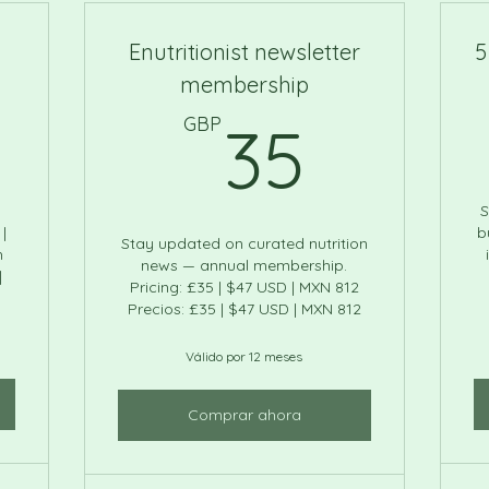
Enutritionist newsletter
5
membership
GBP
35GB
GBP
35
S
 |
b
Stay updated on curated nutrition
h
news — annual membership.
|
Pricing: £35 | $47 USD | MXN 812
Precios: £35 | $47 USD | MXN 812
Válido por 12 meses
Comprar ahora