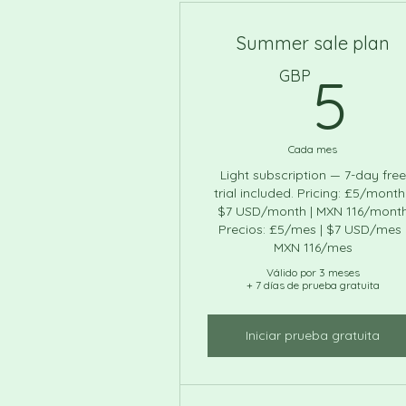
Summer sale plan
5
GBP
5
Cada mes
Light subscription — 7-day free
trial included. Pricing: £5/month
$7 USD/month | MXN 116/mont
Precios: £5/mes | $7 USD/mes 
MXN 116/mes
Válido por 3 meses
+ 7 días de prueba gratuita
Iniciar prueba gratuita