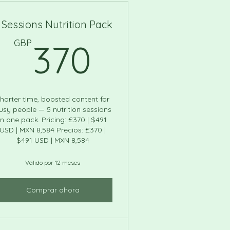
 Sessions Nutrition Pack
370GBP
GBP
370
P
horter time, boosted content for
usy people — 5 nutrition sessions
in one pack. Pricing: £370 | $491
USD | MXN 8,584 Precios: £370 |
$491 USD | MXN 8,584
Válido por 12 meses
Comprar ahora