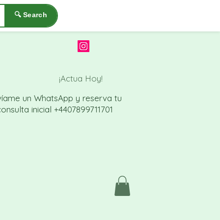
🔍 Search
¡Actua Hoy!
víame un WhatsApp
y reserva tu
onsulta inicial
+4407899711701