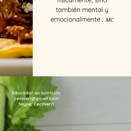
también mental y
emocionalmente
.
MC
Educador en nutrición
cecineri@gmail.com
Skype: CeciNeri1