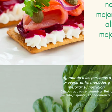
ne
mejor
al
mejo
Ayudando a las personas a
prevenir enfermedades y
mejorar su nutrición.
Clínicas activas en América
, Rein
Unido, España y Latinoamérica