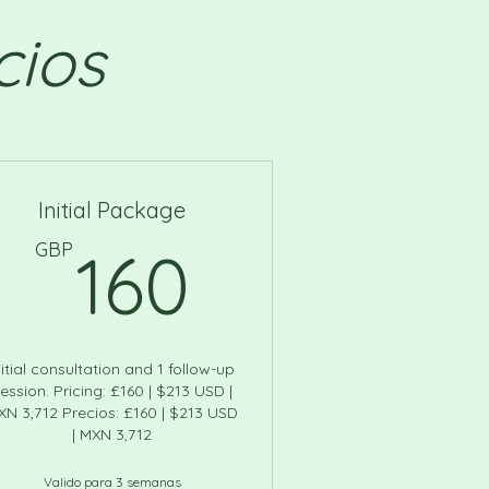
cios
Initial Package
P
160GBP
GBP
160
nitial consultation and 1 follow-up
ession. Pricing: £160 | $213 USD |
XN 3,712 Precios: £160 | $213 USD
| MXN 3,712
Valido para 3 semanas