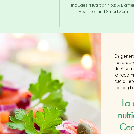
Includes "Nutrition tips: A Lighter
Healthier and Smart Sum
En gener
satisfec
de 6 sema
lo recom
cualquie
salud y b
La
nutr
Cec