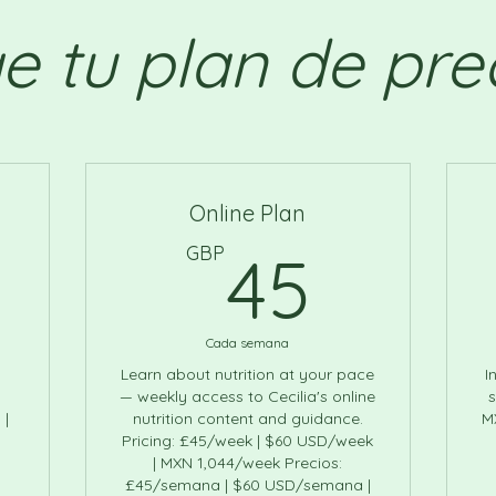
ge tu plan de pre
Online Plan
150GBP
45GB
GBP
45
Cada semana
Learn about nutrition at your pace
I
— weekly access to Cecilia's online
s
 |
nutrition content and guidance.
M
Pricing: £45/week | $60 USD/week
| MXN 1,044/week Precios:
£45/semana | $60 USD/semana |