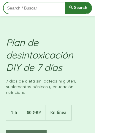
🔍 Search
Plan de
desintoxicación
DIY de 7 días
7 días de dieta sin lácteos ni gluten,
suplementos básicos y educación
nutricional
60
libras
1 h
1
60 GBP
En línea
esterlinas