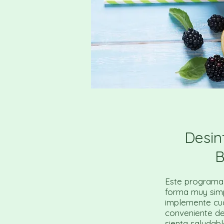
Desin
B
Este programa
forma muy simp
implemente cu
conveniente de
sienta saludab