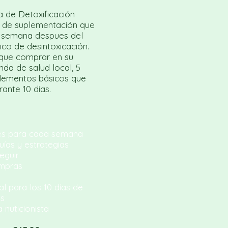
 de Detoxificación
as de suplementación que
 semana despues del
co de desintoxicación.
que comprar en su
nda de salud local, 5
plementos básicos que
ante 10 días.
s para cada semana
as y estrategias
guir
mpras
l para los 10 días de
s
nuticionista