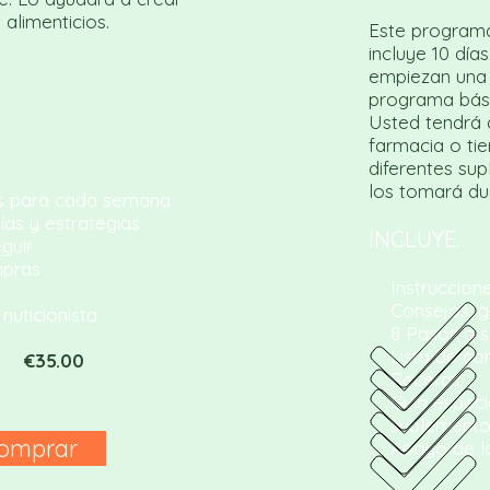
alimenticios.
Este programa
incluye 10 dí
empiezan una
programa bási
Usted tendrá 
farmacia o tie
diferentes su
los tomará dur
s para cada semana
as y estrategias
INCLUYE:
guir
pras
Instruccione
Consejos, guí
uticionista
8 Pasos a se
Lista de co
€35.00
Recetas
Guía especia
suplemento
omprar
Apoyo de la 