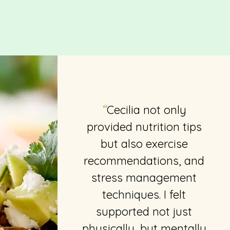
ando mejorar su salud y sus hábitos
cios."
Cecilia not only
“
provided nutrition tips
but also exercise
recommendations, and
stress management
techniques. I felt
supported not just
physically, but mentally