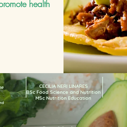
promote health
CECILIA NERI LINARES
se
BSc Food Science and Nutrition
MSc Nutrition Education
and