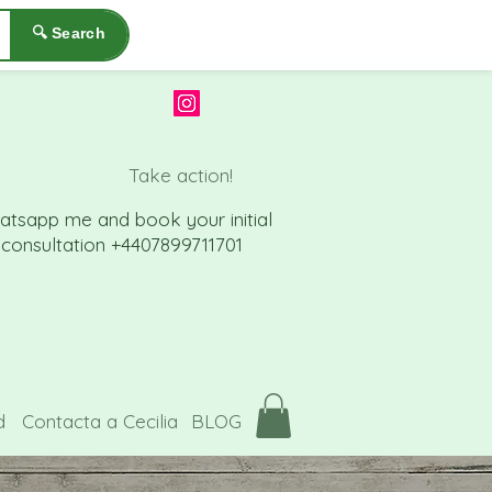
🔍 Search
Take action!
atsapp me a
nd book your initial
consu
ltation +4407899711701
d
Contacta a Cecilia
BLOG