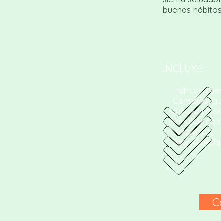
buenos hábitos 
INCLUYE:
Instruccione
Consejos, guí
8 Pasos a se
Lista de com
Recetas
Apoyo de la n
C