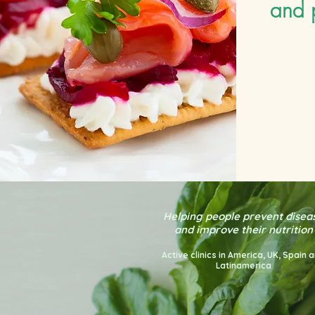
and 
Helping people prevent disea
and improve their nutrition
Active clinics in America
, UK, Spain 
Latinamerica