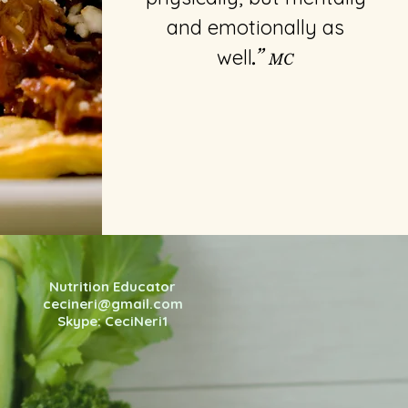
and emotionally as
well
.”
MC
Nutrition Educator
cecineri@gmail.com
Skype: CeciNeri1