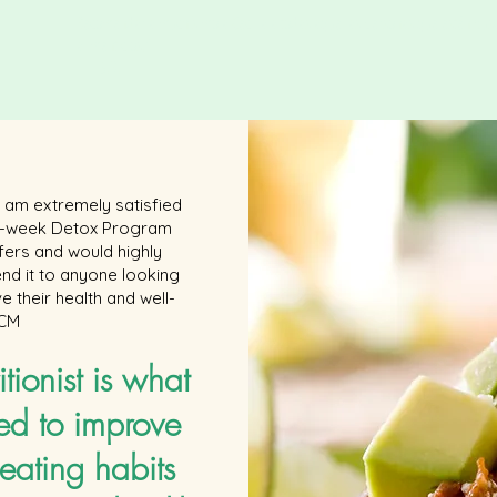
Recomendaria muchísimo a Cecilia a todas aquellas personas que estén busc
alimenti
S.B.
 I am extremely satisfied
 6-week Detox Program
ffers and would highly
d it to anyone looking
e their health and well-
 CM
itionist is what
ed to improve
eating habits