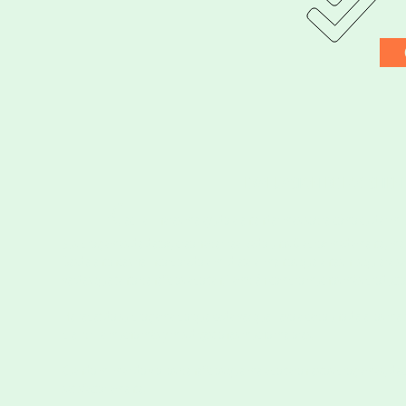
EVALUACION DE LOS CLIEN
C
"
ecilia Linares me ayudo a entender mas sobre cómo cuidar mi s
Sus programas de detox, creo haber realizado unos 6 aproximadamente, m
Desde entonces he incorporado a mi dieta alimentos que antes ni siquiera sa
verdes que tanto beneficios aportan. También compro muchos más productos 
He repetido su programa porque cada vez que llevo a cabo uno de ellos me 
piel brilla mucho más y mis digestiones mucho mejores.
Cuando mi marido vio los beneficios que me aportaron estos programas, dec
satisfactoriamente.