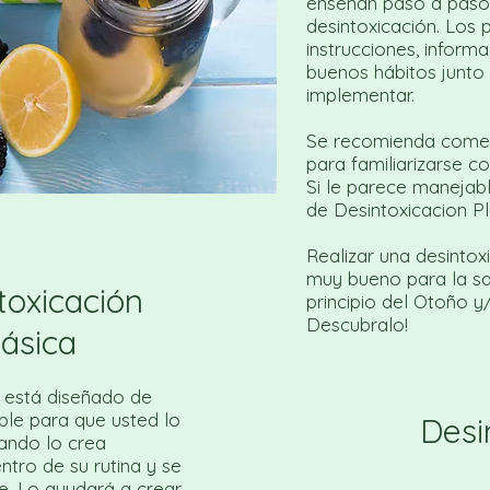
enseñan paso a paso 
desintoxicación. Los
instrucciones, inform
buenos hábitos junto 
implementar.
Se recomienda comen
para familiarizarse co
Si le parece manejab
de Desintoxicacion Pl
Realizar una desintox
muy bueno para la sa
toxicación
principio del Otoño y
Descubralo!
ásica
 está diseñado de
le para que usted lo
Desi
ando lo crea
ntro de su rutina y se
le. Lo ayudará a crear