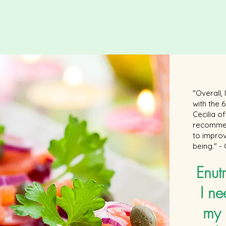
"Overall,
with the
Cecilia o
recommen
to improv
being." -
Enutr
I ne
my 