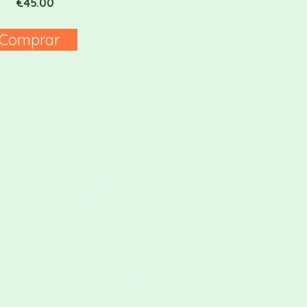
€45.00
Comprar
TES
alud a través de la alimentación.
e enseñaron a comer mas saludablemente.
bía que existían como la quinoa y los zumos
orgánicos y más proteína vegetal.
siento mucho mejor física y anímicamente. Mi
idió probarlos también y ya ha realizado 3 muy