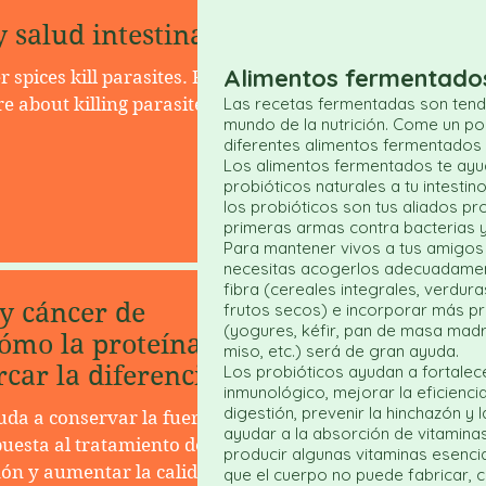
y salud intestinal
Alimentos fermentado
r spices kill parasites. Read
e about killing parasites
Las recetas fermentadas son tend
mundo de la nutrición. Come un p
diferentes alimentos fermentados 
Los alimentos fermentados te ayu
probióticos naturales a tu intesti
los probióticos son tus aliados pr
primeras armas contra bacterias y 
Para mantener vivos a tus amigos e
necesitas acogerlos adecuadamen
fibra (cereales integrales, verduras
y cáncer de
frutos secos) e incorporar más pr
(yogures, kéfir, pan de masa mad
ómo la proteína
miso, etc.) será de gran ayuda.
car la diferencia
Los probióticos ayudan a fortalec
inmunológico, mejorar la eficiencia
digestión, prevenir la hinchazón y l
uda a conservar la fuerza,
ayudar a la absorción de vitaminas
puesta al tratamiento de
producir algunas vitaminas esenci
ón y aumentar la calidad
que el cuerpo no puede fabricar, c