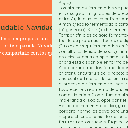
K y C).
Los alimentos fermentados se pu
en casa y son muy fáciles de prep
entre 7 y 10 días en estar listos p
Kimchi (repollo fermentado pican
aludable Navidad!
(té gaseoso), Kefir (leche ferment
Tempeh (frijoles de soja ferment
d nos da preparar un rico y
fuente de proteínas y fáciles de di
 festivo para la Navidad!
(frijoles de soja fermentados en 
con alto contenido de sodio). Final
compartirlo con los que
proteína vegana completamente 
o tenemos cerca. Cómo
ahora está disponible en forma de
pecial? Si ofrecemos varios
Al preparar alimentos fermentados
enlatar y encurtir y siga la receta
ras y opciones saldrá muy
Una cantidad menor de sal en la re
ables con extra textura son
el proceso de fermentación segur
ino, los pimientos navideños
favorecer el crecimiento de bacter
como Listeria o Clostridium botulin
y fruta como la sandia
intolerancia al sodio, opte por kéf
itos con menta picada.
Recuerda mantenerte activo, ya q
ecer salsas ligeras de
corporal normal es clave para una
mejora el funcionamiento de los ó
es y colores, como una sals
fortaleza de los huesos. Elige acti
hagan feliz y que puedas realizar 