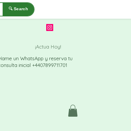
🔍 Search
¡Actua Hoy!
víame un WhatsApp
y reserva tu
onsulta inicial
+4407899711701