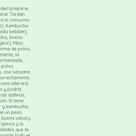
eden preparar
arar. Tardan
ara el consumo.
te), Kambucha
ada bebible),
ados, buena
gerir), Miso
forma de polvo,
mente, la
fermentada
 polvo.
, use sal para
 correctamente.
ceta alterará
o y podría
ias dañinas,
um. Si tiene
ir y kambucha.
ue un peso
 buena salud y
rganos y la
vidades que te
durante todo el