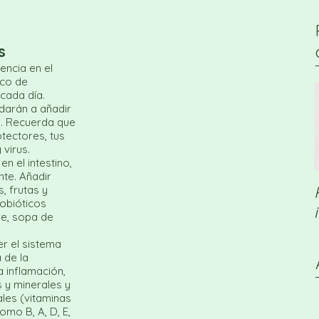
s
encia en el
oco de
cada día.
darán a añadir
no. Recuerda que
otectores, tus
virus.
n el intestino,
te. Añadir
, frutas y
obióticos
re, sopa de
er el sistema
 de la
a inflamación,
 y minerales y
ales (vitaminas
omo B, A, D, E,