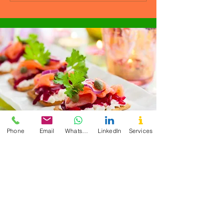
Phone
Email
WhatsApp
LinkedIn
Services
"Overall, I am extremely satisfied with
the 6-week Detox Program Cecilia
offers and would highly recommend it
to anyone looking to improve their
health and well-being." - CM
Enutritionist is what I