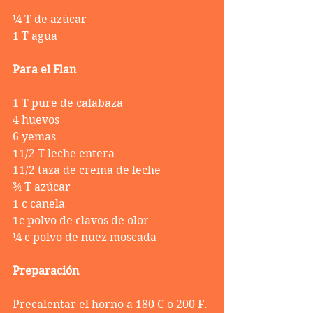
¼ T de azúcar
1 T agua
Para el Flan
1 T pure de calabaza
4 huevos
6 yemas
11/2 T leche entera
11/2 taza de crema de leche
¾ T azúcar
1 c canela
1c polvo de clavos de olor
¼ c polvo de nuez moscada
Preparación
Precalentar el horno a 180 C o 200 F.