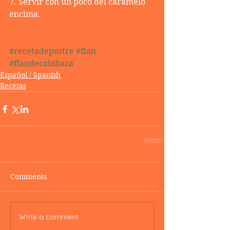
7. Servir con un poco del caramelo 
encima.
#recetadepostre
#flan
#flandecalabaza
Español / Spanish
Recetas
Comments
Write a comment...