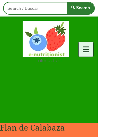
🔍 Search
Take action!
Flan de Calabaza