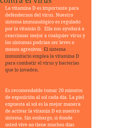
contra el virus
La vitamina D es importante para 
defendernos del virus. Nuestro 
sistema immunológico es regulado 
por la vitamin D.  Ella nos ayudará a 
reaccionar mejor a cualquier virus y 
los síntomas podrían ser leves o 
menos agresivos. 
El sistema 
inmunitario emplea la vitamina D 
para combatir el virus y bacterias 
que lo invaden.
Es recomendable tomar 20 minutos 
de exposición al sol cada día. La piel 
expuesta al sol es la mejor manera 
de activar la vitamin D en nuestro 
sistema. Sin embargo, si donde 
usted vive no tiene muchos días 