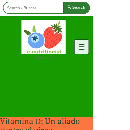
🔍 Search
Take action!
Vitamina D: Un aliado