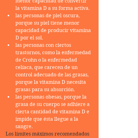
menor capacidad de convertir 
la vitamina D a su forma activa.
las personas de piel oscura, 
porque su piel tiene menor 
capacidad de producir vitamina 
D por el sol.
las personas con ciertos 
trastornos, como la enfermedad 
de Crohn o la enfermedad 
celíaca, que carecen de un 
control adecuado de las grasas, 
porque la vitamina D necesita 
grasas para su absorción.
las personas obesas, porque la 
grasa de su cuerpo se adhiere a 
cierta cantidad de vitamina D e 
impide que ésta llegue a la 
sangre.
Los límites máximos recomendados 