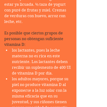
estar ya licuada. ½ taza de yogurt 
con puré de frutas y miel. Cremas 
de verduras con huevo, arroz con 
leche, etc.
Es posible que ciertos grupos de 
personas no obtengan suficiente 
vitamina D:
los lactantes, pues la leche 
materna no es rica en este 
nutriente. Los lactantes deben 
recibir un suplemento de 400 UI 
de vitamina D por día.
los adultos mayores, porque su 
piel no produce vitamina D al 
exponerse a la luz solar con la 
misma eficacia que en su 
juventud, y sus riñones tienen 